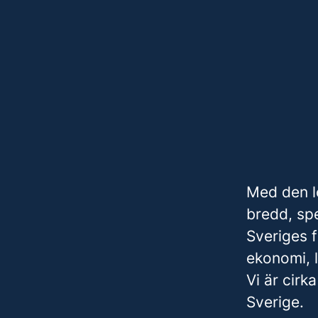
Med den l
bredd, sp
Sveriges 
ekonomi, l
Vi är cir
Sverige.