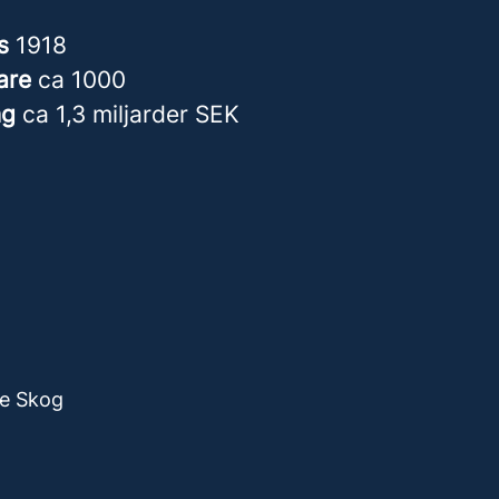
es
1918
are
ca 1000
ng
ca 1,3 miljarder SEK
re Skog