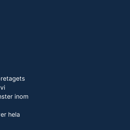
öretagets
vi
nster inom
er hela