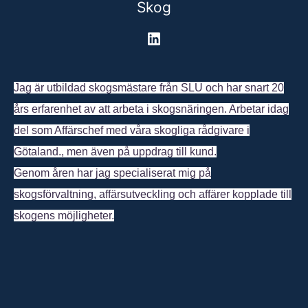
Skog
Jag är utbildad skogsmästare från SLU och har snart 20
års erfarenhet av att arbeta i skogsnäringen. Arbetar idag
del som Affärschef med våra skogliga rådgivare i
Götaland., men även på uppdrag till kund.
Genom åren har jag specialiserat mig på
skogsförvaltning, affärsutveckling och affärer kopplade till
skogens möjligheter.