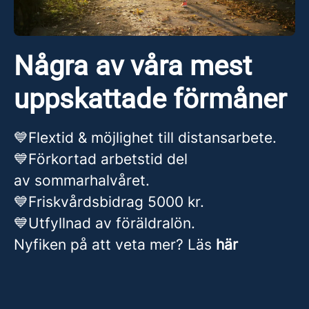
Några av våra mest
uppskattade förmåner
💙Flextid & möjlighet till distansarbete.
💙Förkortad arbetstid del
av sommarhalvåret.
💙Friskvårdsbidrag 5000 kr.
💙Utfyllnad av föräldralön.
Nyfiken på att veta mer? Läs
här