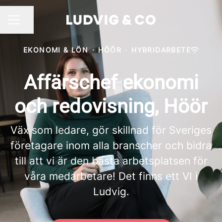
Dela sidan
KARRIÄRMENY
EKONOMI & LÖN
·
HÖÖR
·
HYBRIDARBETE
Affärschef ekonomi
och redovisning, Höör
Väx som ledare, gör skillnad för Sveriges
företagare inom alla branscher och bidra
till att vi är den bästa arbetsplatsen för
våra medarbetare! Det finns ett VI i
Ludvig.