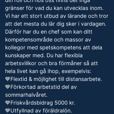
din roll och hos oss finns det inga
gränser för vad du kan utvecklas inom.
Vi har ett stort utbud av lärande och tror
att det mesta du lär dig sker i vardagen.
Därför har du en chef som kan ditt
kompetensområde och massor av
kollegor med spetskompetens att dela
kunskaper med. Du har flexibla
arbetsvillkor och bra förmåner så att
hela livet kan gå ihop, exempelvis:
💙Flextid & möjlighet till distansarbete.
💙Förkortad arbetstid del av
sommarhalvåret.
💙Friskvårdsbidrag 5000 kr.
💙Utfyllnad av föräldralön.