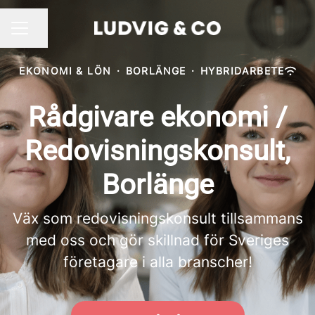
Dela sidan
KARRIÄRMENY
EKONOMI & LÖN
·
BORLÄNGE
·
HYBRIDARBETE
Rådgivare ekonomi /
Redovisningskonsult,
Borlänge
Väx som redovisningskonsult tillsammans
med oss och gör skillnad för Sveriges
företagare i alla branscher!