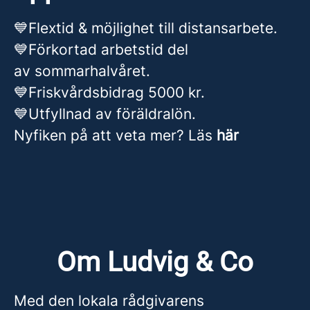
💙Flextid & möjlighet till distansarbete.
💙Förkortad arbetstid del
av sommarhalvåret.
💙Friskvårdsbidrag 5000 kr.
💙Utfyllnad av föräldralön.
Nyfiken på att veta mer? Läs
här
Om Ludvig & Co
Med den lokala rådgivarens